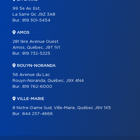
99 5e Av. Est,
La Sarre Qc J9Z 3A8
Bur.:
819 301-5454
AMOS
281 1ère Avenue Ouest
Amos, Québec, J9T 1V1
Bur.:
819 732-5225
ROUYN-NORANDA
56 Avenue du Lac
Rouyn-Noranda, Québec, J9X 4N4
Bur.:
819 762-6000
VILLE-MARIE
8 Notre-Dame Sud, Ville-Marie, Québec J9V 1X5
Bur.:
844 257-4666