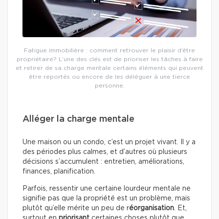
Fatigue immobilière : comment retrouver le plaisir d’être
propriétaire? L’une des clés est de prioriser les tâches à faire
et retirer de sa charge mentale certains éléments qui peuvent
être reportés ou encore de les déléguer à une tierce
personne.
Alléger la charge mentale
Une maison ou un condo, c’est un projet vivant. Il y a
des périodes plus calmes, et d’autres où plusieurs
décisions s’accumulent : entretien, améliorations,
finances, planification.
Parfois, ressentir une certaine lourdeur mentale ne
signifie pas que la propriété est un problème, mais
plutôt qu’elle mérite un peu de r
éorganisation
. Et,
surtout en
priorisant
certaines choses plutôt que