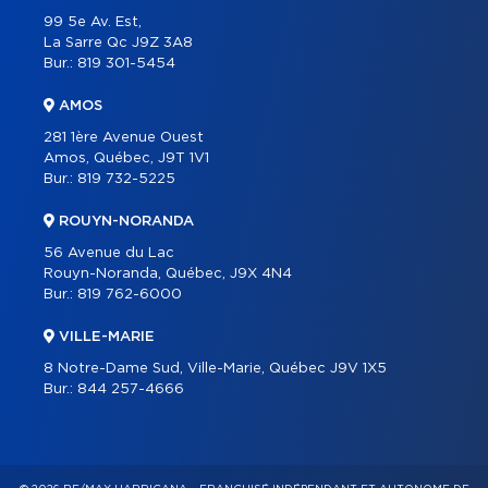
99 5e Av. Est,
La Sarre Qc J9Z 3A8
Bur.:
819 301-5454
AMOS
281 1ère Avenue Ouest
Amos, Québec, J9T 1V1
Bur.:
819 732-5225
ROUYN-NORANDA
56 Avenue du Lac
Rouyn-Noranda, Québec, J9X 4N4
Bur.:
819 762-6000
VILLE-MARIE
8 Notre-Dame Sud, Ville-Marie, Québec J9V 1X5
Bur.:
844 257-4666