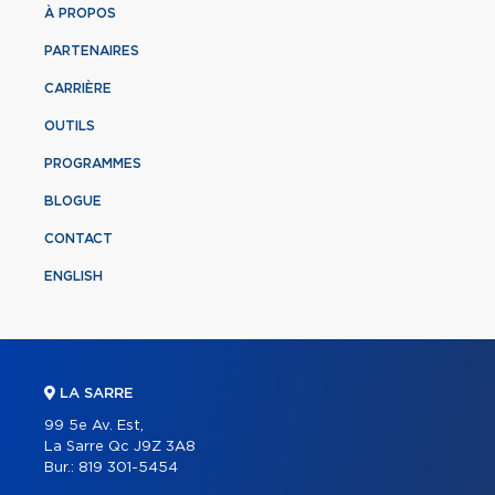
À PROPOS
PARTENAIRES
CARRIÈRE
OUTILS
PROGRAMMES
BLOGUE
CONTACT
ENGLISH
LA SARRE
99 5e Av. Est,
La Sarre Qc J9Z 3A8
Bur.:
819 301-5454