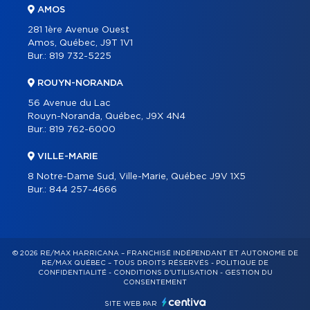
AMOS
281 1ère Avenue Ouest
Amos, Québec, J9T 1V1
Bur.:
819 732-5225
ROUYN-NORANDA
56 Avenue du Lac
Rouyn-Noranda, Québec, J9X 4N4
Bur.:
819 762-6000
VILLE-MARIE
8 Notre-Dame Sud, Ville-Marie, Québec J9V 1X5
Bur.:
844 257-4666
© 2026 RE/MAX HARRICANA – FRANCHISÉ INDÉPENDANT ET AUTONOME DE
RE/MAX QUÉBEC – TOUS DROITS RÉSERVÉS -
POLITIQUE DE
CONFIDENTIALITÉ
-
CONDITIONS D'UTILISATION
-
GESTION DU
CONSENTEMENT
SITE WEB PAR