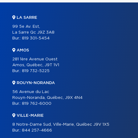
LA SARRE
99 5e Av. Est,
La Sarre Qc J9Z 3A8
Bur.:
819 301-5454
AMOS
281 1ère Avenue Ouest
Amos, Québec, J9T 1V1
Bur.:
819 732-5225
ROUYN-NORANDA
56 Avenue du Lac
Rouyn-Noranda, Québec, J9X 4N4
Bur.:
819 762-6000
VILLE-MARIE
8 Notre-Dame Sud, Ville-Marie, Québec J9V 1X5
Bur.:
844 257-4666