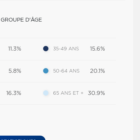
 GROUPE D'ÂGE
11.3%
15.6%
35-49 ANS
5.8%
20.1%
50-64 ANS
16.3%
30.9%
65 ANS ET +