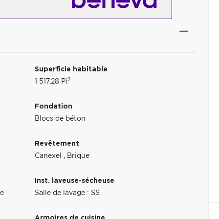
Superficie habitable
2
1 517,28 Pi
Fondation
Blocs de béton
Revêtement
Canexel
,
Brique
Inst. laveuse-sécheuse
e
Salle de lavage : SS
Armoires de cuisine