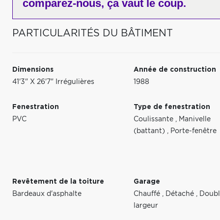
comparez-nous,
ça vaut le coup.
PARTICULARITÉS DU BÂTIMENT
Dimensions
Année de construction
41'3" X 26'7" Irrégulières
1988
Fenestration
Type de fenestration
PVC
Coulissante
,
Manivelle
(battant)
,
Porte-fenêtre
Revêtement de la toiture
Garage
Bardeaux d'asphalte
Chauffé
,
Détaché
,
Doubl
largeur