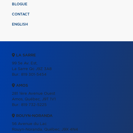
BLOGUE
CONTACT
ENGLISH
LA SARRE
99 5e Av. Est,
La Sarre Qc J9Z 3A8
Bur.:
819 301-5454
AMOS
281 1ère Avenue Ouest
Amos, Québec, J9T 1V1
Bur.:
819 732-5225
ROUYN-NORANDA
56 Avenue du Lac
Rouyn-Noranda, Québec, J9X 4N4