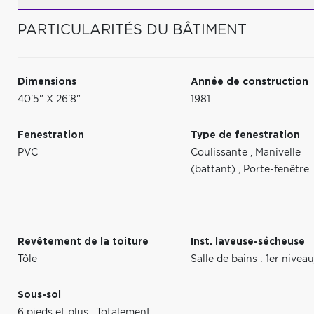
PARTICULARITÉS DU BÂTIMENT
Dimensions
Année de construction
40'5" X 26'8"
1981
Fenestration
Type de fenestration
PVC
Coulissante
,
Manivelle
(battant)
,
Porte-fenêtre
Revêtement de la toiture
Inst. laveuse-sécheuse
Tôle
Salle de bains : 1er nive
Sous-sol
6 pieds et plus
,
Totalement