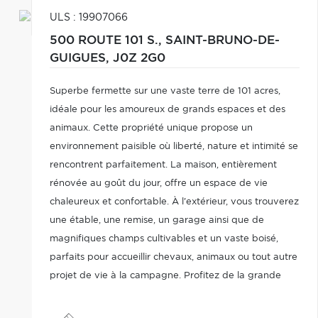
ULS : 19907066
500 ROUTE 101 S.,
SAINT-BRUNO-DE-
GUIGUES,
J0Z 2G0
Superbe fermette sur une vaste terre de 101 acres,
idéale pour les amoureux de grands espaces et des
animaux. Cette propriété unique propose un
environnement paisible où liberté, nature et intimité se
rencontrent parfaitement. La maison, entièrement
rénovée au goût du jour, offre un espace de vie
chaleureux et confortable. À l'extérieur, vous trouverez
une étable, une remise, un garage ainsi que de
magnifiques champs cultivables et un vaste boisé,
parfaits pour accueillir chevaux, animaux ou tout autre
projet de vie à la campagne. Profitez de la grande
terrasse pour admirer le paysage et savourer le calme
absolu.