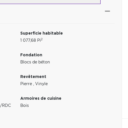
Superficie habitable
2
1 077,68 Pi
Fondation
Blocs de béton
Revêtement
Pierre
,
Vinyle
Armoires de cuisine
au/RDC
Bois