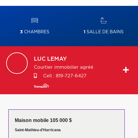
3
CHAMBRES
1
SALLE DE BAINS
LUC
LEMAY
Courtier immobilier agréé
Cell.:
819-727-6427
Maison mobile 105 000 $
Saint-Mathieu-d'Harricana