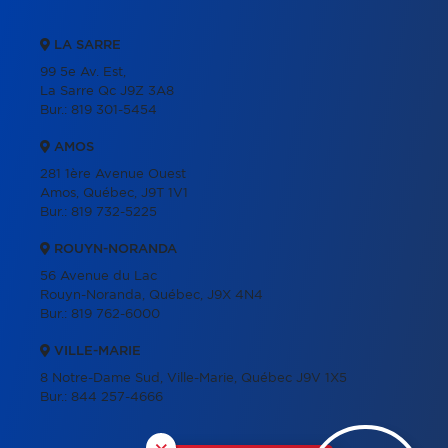
LA SARRE
99 5e Av. Est,
La Sarre Qc J9Z 3A8
Bur.:
819 301-5454
AMOS
281 1ère Avenue Ouest
Amos, Québec, J9T 1V1
Bur.:
819 732-5225
ROUYN-NORANDA
56 Avenue du Lac
Rouyn-Noranda, Québec, J9X 4N4
Bur.:
819 762-6000
VILLE-MARIE
8 Notre-Dame Sud, Ville-Marie, Québec J9V 1X5
Bur.:
844 257-4666