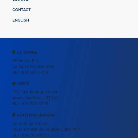
CONTACT
ENGLISH
LA SARRE
99 5e Av. Est,
La Sarre Qc J9Z 3A8
Bur.:
819 301-5454
AMOS
281 1ère Avenue Ouest
Amos, Québec, J9T 1V1
Bur.:
819 732-5225
ROUYN-NORANDA
56 Avenue du Lac
Rouyn-Noranda, Québec, J9X 4N4
Bur.:
819 762-6000