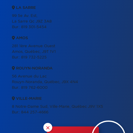
LA SARRE
99 5e Av. Est,
La Sarre Qc J9Z 3A8
Bur.:
819 301-5454
AMOS
281 1ère Avenue Ouest
Amos, Québec, J9T 1V1
Bur.:
819 732-5225
ROUYN-NORANDA
56 Avenue du Lac
Rouyn-Noranda, Québec, J9X 4N4
Bur.:
819 762-6000
VILLE-MARIE
8 Notre-Dame Sud, Ville-Marie, Québec J9V 1X5
Bur.:
844 257-4666
×