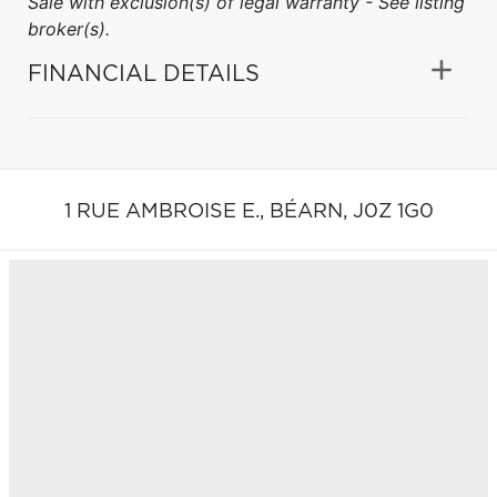
Sale with exclusion(s) of legal warranty - See listing
broker(s).
FINANCIAL DETAILS
1 RUE AMBROISE E.,
BÉARN,
J0Z 1G0