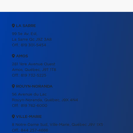
LA SARRE
99 5e Av. Est,
La Sarre Qc J9Z 3A8
Off.:
819 301-5454
AMOS
281 1ère Avenue Ouest
Amos, Québec, J9T 1T8
Off.:
819 732-5225
ROUYN-NORANDA
56 Avenue du Lac
Rouyn-Noranda, Québec, J9X 4N4
Off.:
819 762-6000
VILLE-MARIE
8 Notre-Dame Sud, Ville-Marie, Québec J9V 1X5
Off.:
844 257-4666