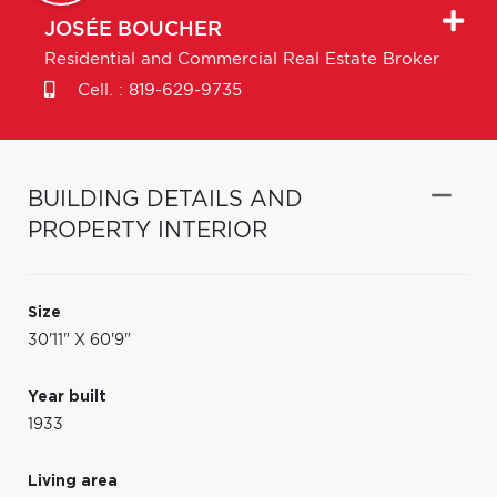
JOSÉE
BOUCHER
Residential and Commercial Real Estate Broker
Cell. :
819-629-9735
BUILDING DETAILS AND
PROPERTY INTERIOR
Size
30'11" X 60'9"
Year built
1933
Living area