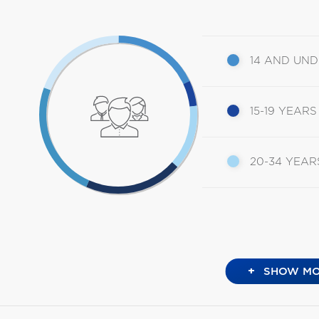
14 AND UN
15-19 YEARS
20-34 YEAR
+
SHOW MO