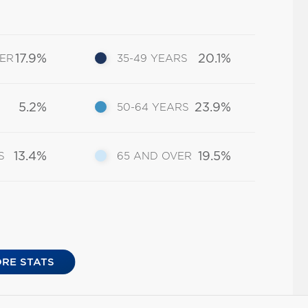
17.9%
20.1%
DER
35-49 YEARS
5.2%
23.9%
50-64 YEARS
13.4%
19.5%
S
65 AND OVER
RE STATS