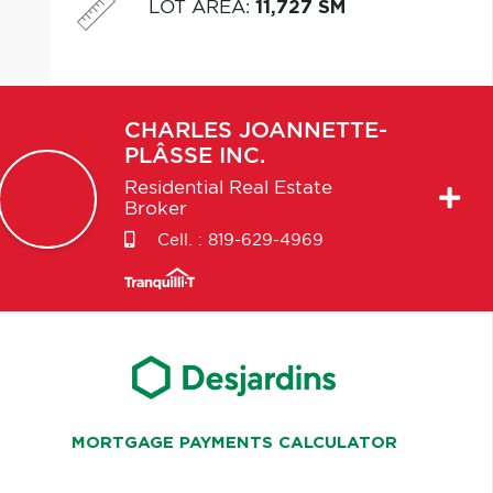
LOT AREA
:
11,727 SM
CHARLES
JOANNETTE-
PLÂSSE INC.
Residential Real Estate
Broker
Cell. :
819-629-4969
MORTGAGE PAYMENTS CALCULATOR