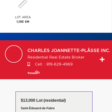
LOT AREA
1,193 SM
CHARLES
JOANNETTE-PLÂSSE INC.
Residential Real Estate Broker
Cell. :
819-629-4969
$13,000 Lot (residential)
Saint-Édouard-de-Fabre