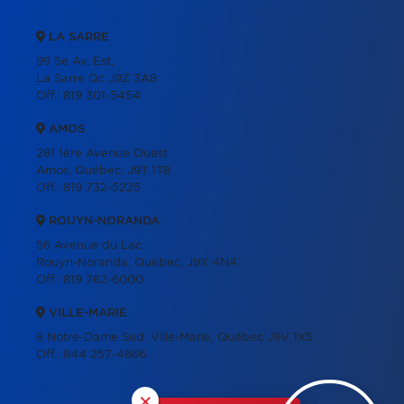
LA SARRE
99 5e Av. Est,
La Sarre Qc J9Z 3A8
Off.:
819 301-5454
AMOS
281 1ère Avenue Ouest
Amos, Québec, J9T 1T8
Off.:
819 732-5225
ROUYN-NORANDA
56 Avenue du Lac
Rouyn-Noranda, Québec, J9X 4N4
Off.:
819 762-6000
VILLE-MARIE
8 Notre-Dame Sud, Ville-Marie, Québec J9V 1X5
Off.:
844 257-4666
×