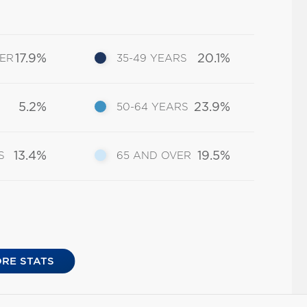
17.9%
20.1%
DER
35-49 YEARS
5.2%
23.9%
50-64 YEARS
13.4%
19.5%
S
65 AND OVER
RE STATS