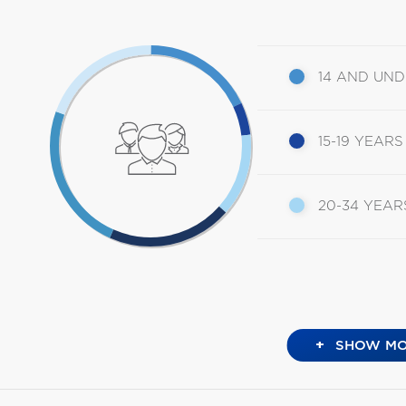
14 AND UN
15-19 YEARS
20-34 YEAR
+
SHOW MO