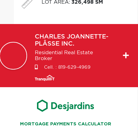
LOT AREA
:
326,498 SM
CHARLES
JOANNETTE-
PLÂSSE INC.
Residential Real Estate
Broker
Cell. :
819-629-4969
MORTGAGE PAYMENTS CALCULATOR