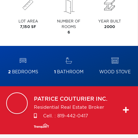
LOT AREA
NUMBER OF
YEAR BUILT
7,150 SF
ROOMS
2000
6
2
BEDROOMS
1
BATHROOM
WOOD STOVE
PATRICE
COUTURIER INC.
Residential Real Estate Broker
Cell. :
819-442-0417