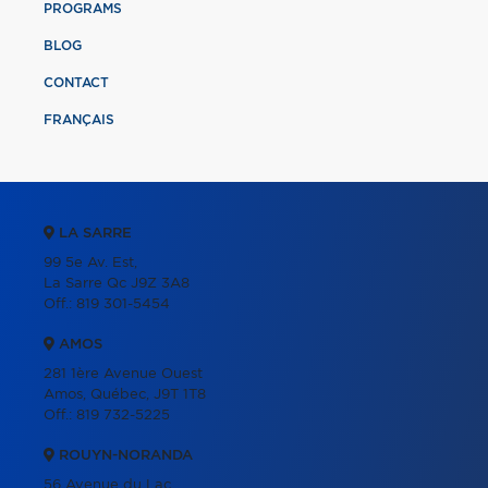
PROGRAMS
BLOG
CONTACT
FRANÇAIS
LA SARRE
99 5e Av. Est,
La Sarre Qc J9Z 3A8
Off.:
819 301-5454
AMOS
281 1ère Avenue Ouest
Amos, Québec, J9T 1T8
Off.:
819 732-5225
ROUYN-NORANDA
56 Avenue du Lac