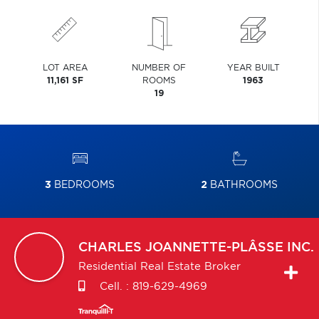
LOT AREA
NUMBER OF
YEAR BUILT
11,161 SF
ROOMS
1963
19
3
BEDROOMS
2
BATHROOMS
CHARLES
JOANNETTE-PLÂSSE INC.
Residential Real Estate Broker
Cell. :
819-629-4969