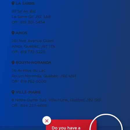
LA SARRE
99 5e Av. Est,
La Sarre Qc J9Z 3A8
Off.:
819 301-5454
AMOS
281 1ère Avenue Ouest
Amos, Québec, J9T 1T8
Off.:
819 732-5225
ROUYN-NORANDA
56 Avenue du Lac
Rouyn-Noranda, Québec, J9X 4N4
Off.:
819 762-6000
VILLE-MARIE
8 Notre-Dame Sud, Ville-Marie, Québec J9V 1X5
Off.:
844 257-4666
×
Do you have a